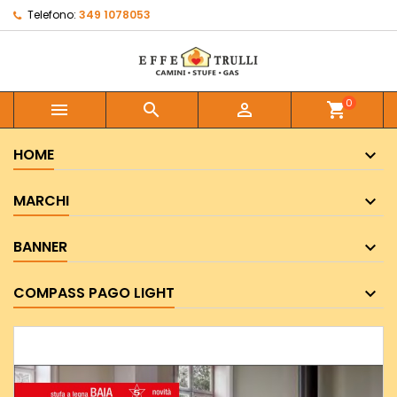
Telefono:
349 1078053
0



shopping_cart
HOME
MARCHI
BANNER
COMPASS PAGO LIGHT