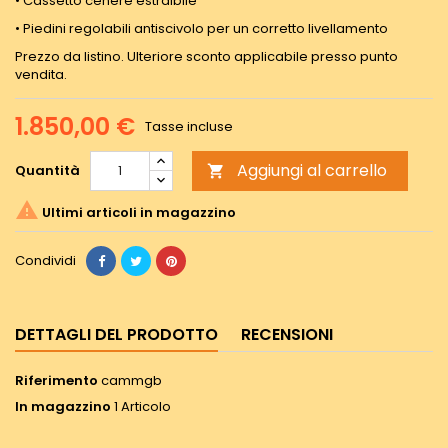
• Cassetto cenere estraibile
• Piedini regolabili antiscivolo per un corretto livellamento
Prezzo da listino. Ulteriore sconto applicabile presso punto
vendita.
1.850,00 €
Tasse incluse
Aggiungi al carrello
Quantità


Ultimi articoli in magazzino
Condividi
DETTAGLI DEL PRODOTTO
RECENSIONI
Riferimento
cammgb
In magazzino
1 Articolo