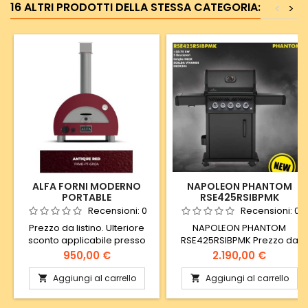
16 ALTRI PRODOTTI DELLA STESSA CATEGORIA:
<
>
ALFA FORNI MODERNO
NAPOLEON PHANTOM
PORTABLE
RSE425RSIBPMK
Recensioni:
0
Recensioni:
0
Prezzo da listino. Ulteriore
NAPOLEON PHANTOM
sconto applicabile presso
RSE425RSIBPMK Prezzo da
punto vendita.
listino. Ulteriore sconto
Prezzo
Prezzo
950,00 €
2.190,00 €
applicabile presso punto
vendita.
Aggiungi al carrello
Aggiungi al carrello

