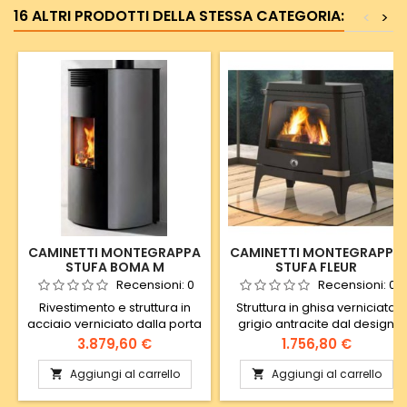
16 ALTRI PRODOTTI DELLA STESSA CATEGORIA:
<
>
CAMINETTI MONTEGRAPPA
CAMINETTI MONTEGRAPPA
STUFA BOMA M
STUFA FLEUR
Recensioni:
0
Recensioni:
0
Rivestimento e struttura in
Struttura in ghisa verniciata
acciaio verniciato dalla porta
grigio antracite dal design
arrotondata. ML a legna ad
moderno. Uscita fumi
Prezzo
Prezzo
3.879,60 €
1.756,80 €
aria calda ventilata e
superiore. Prezzo da listino.
canalizzabile (solo ML13V)
Ulteriore sconto applicabile
Aggiungi al carrello
Aggiungi al carrello


dimensioni corpo +
presso punto vendita.
rivestimento: L 52 x P 58 x H 120