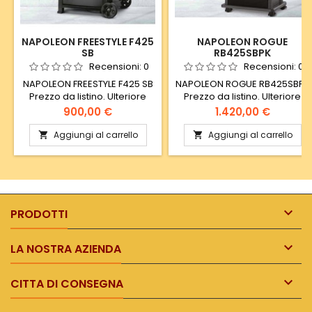
NAPOLEON FREESTYLE F425
NAPOLEON ROGUE
SB
RB425SBPK
Recensioni:
0
Recensioni:
0
NAPOLEON FREESTYLE F425 SB
NAPOLEON ROGUE RB425SBPK
Prezzo da listino. Ulteriore
Prezzo da listino. Ulteriore
sconto effettuabile presso
sconto applicabile presso
Prezzo
Prezzo
900,00 €
1.420,00 €
punto vendita.
punto vendita.
Aggiungi al carrello
Aggiungi al carrello



PRODOTTI

LA NOSTRA AZIENDA

CITTA DI CONSEGNA