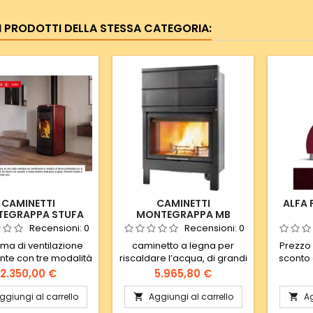
RI PRODOTTI DELLA STESSA CATEGORIA:
CAMINETTI
CAMINETTI
ALFA
EGRAPPA STUFA
MONTEGRAPPA MB
PIROGA
MEGAIDRO W
Recensioni:
0
Recensioni:
0
ema di ventilazione
caminetto a legna per
Prezzo d
ente con tre modalità
riscaldare l’acqua, di grandi
sconto 
zionamento: - Smart,
dimensioni. Si distingue per
p
Prezzo
Prezzo
2.350,00 €
5.965,80 €
ima sicurezza, il
la forma rettangolare della
tilatore si avvia
porta, interamente in vetro
ggiungi al carrello
Aggiungi al carrello
Ag


omaticamente -
ceramico; apertura a