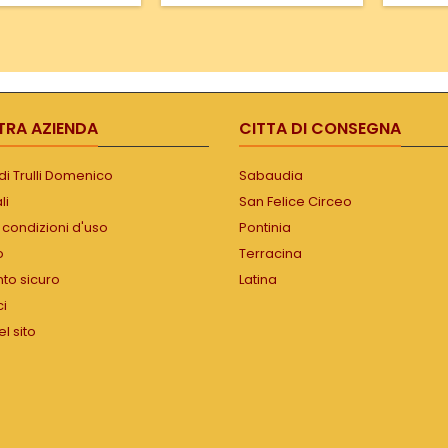
mfort, massima
saliscendi e a ribalta per la
ità, il ventilatore è in
pulizia. Camera di
ione alla minima
combustione rivestita in
tà - Power, massima
CMtech®, refrattario
, il ventilatore è in
realizzato con spessori
e ad alta velocità •
importanti. Opzionali i due
 di combustione in
accessori per il vaso
TRA AZIENDA
CITTA DI CONSEGNA
ttario CMtech®2 •...
d’espansione aperto e per
vaso...
i di Trulli Domenico
Sabaudia
li
San Felice Circeo
 condizioni d'uso
Pontinia
o
Terracina
o sicuro
Latina
ci
l sito