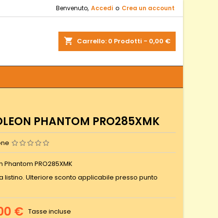
Benvenuto,
Accedi
o
Crea un account
shopping_cart
Carrello:
0
Prodotti - 0,00 €
OLEON PHANTOM PRO285XMK
one
n Phantom PRO285XMK
 listino. Ulteriore sconto applicabile presso punto
00 €
Tasse incluse