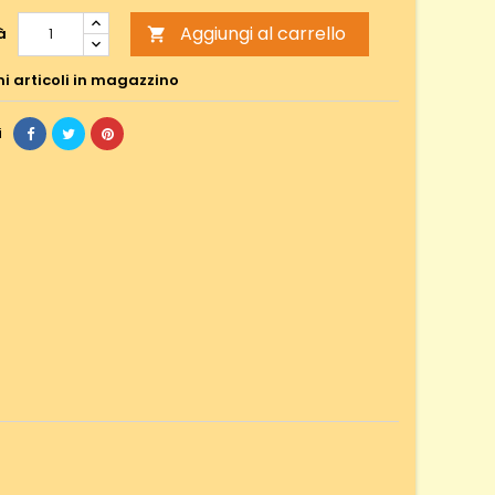
Aggiungi al carrello
à

mi articoli in magazzino
i