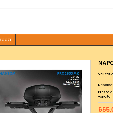
EGOZI
NAP
Valutazi
Napoleo
Prezzo da
vendita.
655,