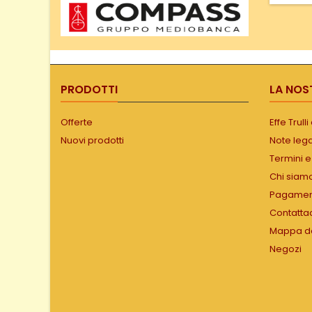
Co
silenzios
funz
veloci
potenza
funzion
Camera
PRODOTTI
LA NOS
refra
Offerte
Effe Trull
Nuovi prodotti
Note lega
Termini e
Chi siam
Pagament
Contatta
Mappa de
Negozi