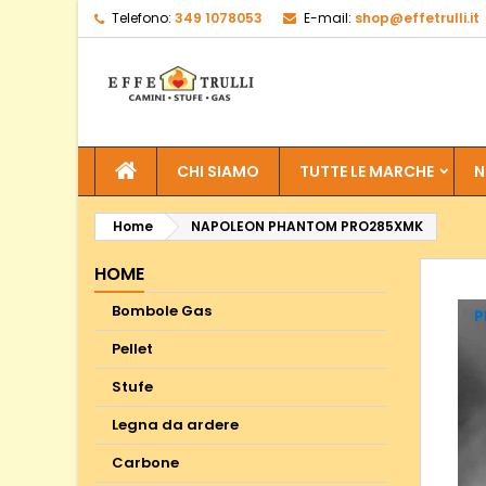
Telefono:
349 1078053
E-mail:
shop@effetrulli.it
CHI SIAMO
TUTTE LE MARCHE
N
Home
NAPOLEON PHANTOM PRO285XMK
HOME
Bombole Gas
Pellet
Stufe
Legna da ardere
Carbone