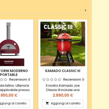
<
>
 FORNI MODERNO
KAMADO CLASSIC III
NAPO
PORTABLE
RS
Recensioni:
0
Recensioni:
0
a listino. Ulteriore
Il nostro Kamado Joe
NAPO
applicabile presso
Classic III include una
RSE425R
unto vendita.
grande innovazione: il
listino
Prezzo
Prezzo
950,00 €
2.890,00 €
rivoluzionario SlōRoller
applica
Hyperbolic Smoke
giungi al carrello
Aggiungi al carrello
Ag


Chamber (camera di