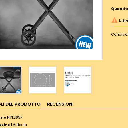
Quantit

Ulti
Condivid
LI DEL PRODOTTO
RECENSIONI
nto
NPL285X
zzino
1 Articolo