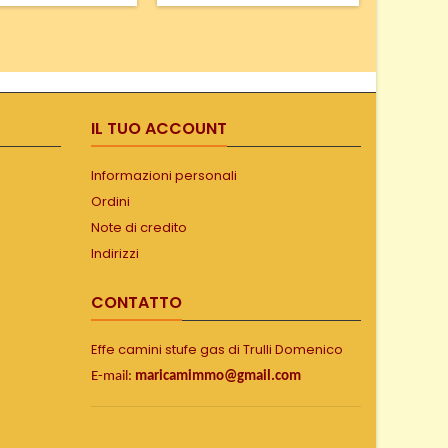
affumicatura brevettata)
Sfruttando la potenza della
tecnologia del flusso d’aria
ciclonico per controllare il
fumo e il calore,
l’accessorio SlōRoller è
stato progettato per
IL TUO ACCOUNT
perfezionare il gusto e la
consistenza del cibo nelle...
Informazioni personali
Ordini
Note di credito
Indirizzi
CONTATTO
Effe camini stufe gas di Trulli Domenico
E-mail:
maricamimmo@gmail.com