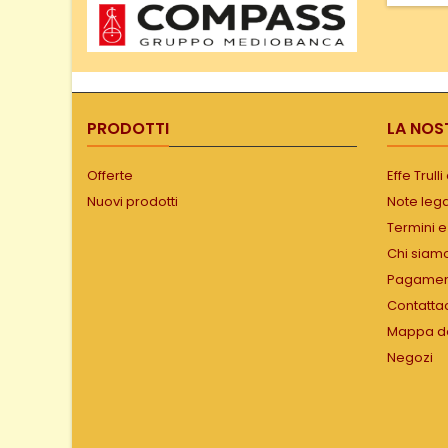
ami c
tradi
dis
version
Gra
disponib
cucin
PRODOTTI
LA NOS
Offerte
Effe Trull
Nuovi prodotti
Note lega
Termini e
Chi siam
Pagament
Contatta
Mappa de
Negozi