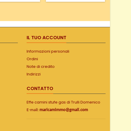
di e a ribalta per la
essere 
izia. Camera di
tavolo
tione rivestita in
giardin
ch®, refrattario
propri
zato con spessori
abbinat
nti. Opzionali i due
multifunzi
ssori per il vaso
dispo
IL TUO ACCOUNT
sione aperto e per
versio
vaso...
Informazioni personali
Ordini
Note di credito
Indirizzi
CONTATTO
Effe camini stufe gas di Trulli Domenico
E-mail:
maricamimmo@gmail.com