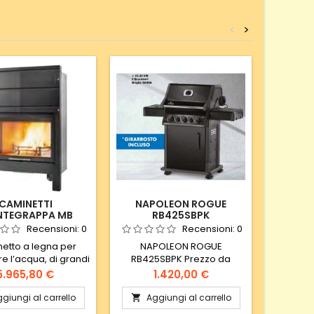
<
>
CAMINETTI
NAPOLEON ROGUE
ALFA F
TEGRAPPA MB
RB425SBPK
P
EGAIDRO W
Recensioni:
0
Recensioni:
0
etto a legna per
NAPOLEON ROGUE
Il nuov
re l’acqua, di grandi
RB425SBPK Prezzo da
Pizza
ni. Si distingue per
listino. Ulteriore sconto
maggi
Prezzo
Prezzo
P
5.965,80 €
1.420,00 €
2
 rettangolare della
applicabile presso punto
pronto 
interamente in vetro
vendita.
pizza in s
giungi al carrello
Aggiungi al carrello
Ag


mico; apertura a
Moder