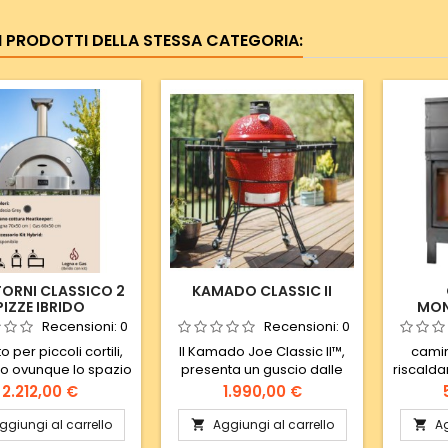
RI PRODOTTI DELLA STESSA CATEGORIA:
FORNI CLASSICO 2
KAMADO CLASSIC II
PIZZE IBRIDO
MON
M
Recensioni:
0
Recensioni:
0
o per piccoli cortili,
Il Kamado Joe Classic II™,
camin
 o ovunque lo spazio
presenta un guscio dalle
riscalda
itato. Molto elegante
pareti spesse, resistente al
dimensio
Prezzo
Prezzo
2.212,00 €
1.990,00 €
o per cuocere pizza,
calore, che trattiene il fumo
la forma
 arrosti, carni alla
ed umidità a qualsiasi
porta, 
ggiungi al carrello
Aggiungi al carrello
Ag


 dolci e tutto ciò che
temperatura. Il coperchio a
cera