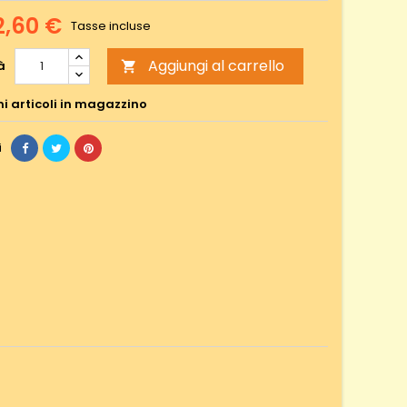
2,60 €
Tasse incluse
Aggiungi al carrello
à

mi articoli in magazzino
i