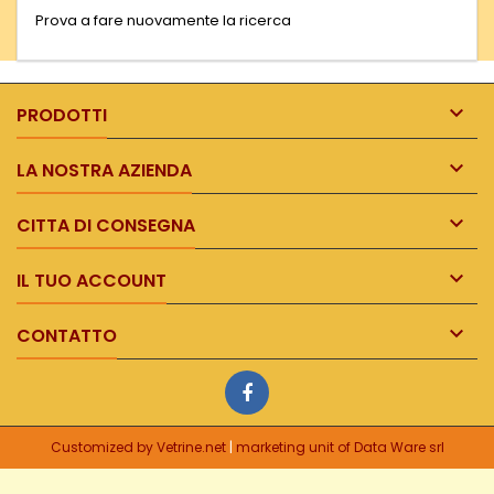
Prova a fare nuovamente la ricerca

PRODOTTI

LA NOSTRA AZIENDA

CITTA DI CONSEGNA

IL TUO ACCOUNT

CONTATTO
Customized by Vetrine.net
|
marketing unit of Data Ware srl